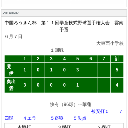
20140607
中国ろうきん杯 第１１回学童軟式野球選手権大会 雲南
予選
６月７日
大東西小学校
１回戦
1
2
3
4
5
6
7
計
斐
1
0
1
0
3
5
伊
奥出
3
0
0
0
1
4
雲
快有（96球）---華蓮
被安打５ ７
四球
４エラー ５盗塁 ５失点
本塁打
３塁打
２塁打