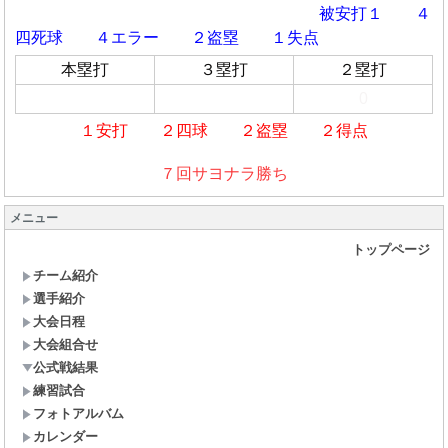
被安打１ ４
四死球
４エラー ２盗塁 １失点
本塁打
３塁打
２塁打
0
１安打 ２四球 ２盗塁 ２得点
７回サヨナラ勝ち
メニュー
トップページ
チーム紹介
選手紹介
大会日程
大会組合せ
公式戦結果
練習試合
フォトアルバム
カレンダー