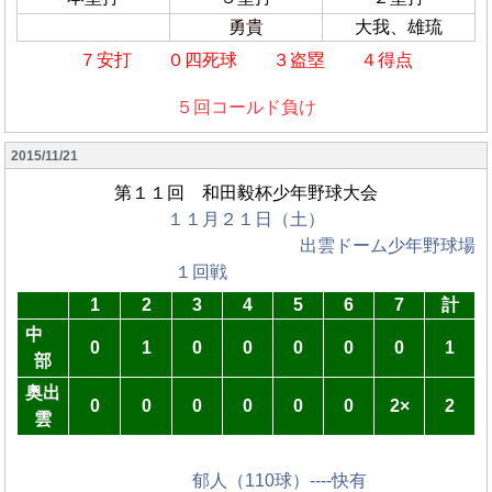
勇貴
大我、雄琉
７安打 ０四死球 ３盗塁 ４得点
５回コールド負け
2015/11/21
第１１回 和田毅杯少年野球大会
１１月２１日（土）
出雲ドーム少年野球場
１回戦
1
2
3
4
5
6
7
計
中
0
1
0
0
0
0
0
1
部
奥出
0
0
0
0
0
0
2×
2
雲
郁人（110球）----快有