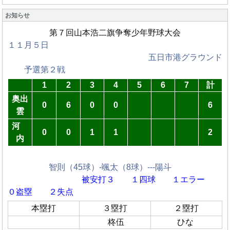
お知らせ
第７回山本浩二旗争奪少年野球大会
１１月５日
五日市港グラウンド
予選第２戦
1
2
3
4
5
6
7
計
奥出
0
6
0
0
6
雲
河
0
0
1
1
2
内
智則（45球）-颯太（8球）---陽斗
被安打３ １四球
１エラー
０盗塁 ２失点
本塁打
３塁打
２塁打
柊伍
ひな