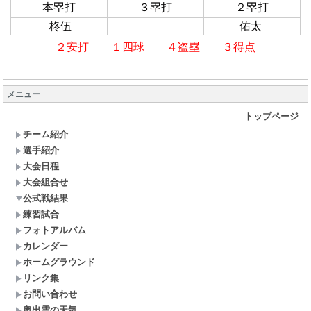
本塁打
３塁打
２塁打
柊伍
佑太
２安打 １四球 ４盗塁 ３得点
メニュー
トップページ
チーム紹介
選手紹介
大会日程
大会組合せ
公式戦結果
練習試合
フォトアルバム
カレンダー
ホームグラウンド
リンク集
お問い合わせ
奥出雲の天気