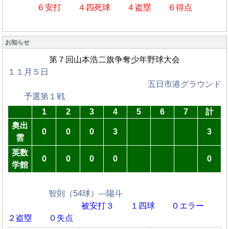
６安打 ４四死球 ４盗塁 ６得点
お知らせ
第７回山本浩二旗争奪少年野球大会
１１月５日
五日市港グラウンド
予選第１戦
1
2
3
4
5
6
7
計
奥出
0
0
0
3
3
雲
英数
0
0
0
0
0
学館
智則（54球）---陽斗
被安打３ １四球
０エラー
２盗塁 ０失点