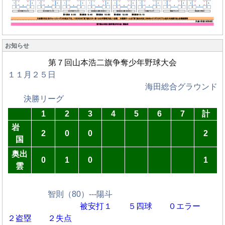
お知らせ
第７回山本浩二旗争奪少年野球大会
１１月２５日
海田総合グラウンド
決勝リーグ
1
2
3
4
5
6
7
計
岩
2
0
0
2
国
奥出
0
1
0
1
雲
智則（80）---陽斗
被安打１ ５四球
０エラー
２盗塁 ２失点