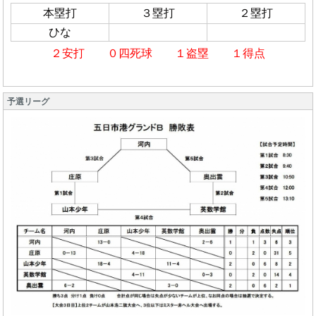
本塁打
３塁打
２塁打
ひな
２安打 ０四死球 １盗塁 １得点
予選リーグ