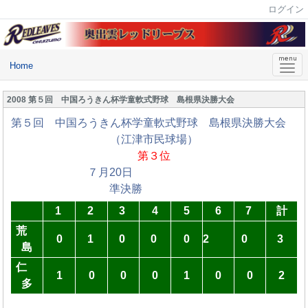
ログイン
Home
2008 第５回 中国ろうきん杯学童軟式野球 島根県決勝大会
第５回 中国ろうきん杯学童軟式野球 島根県決勝大会
（江津市民球場）
第３位
７月20日
準決勝
1
2
3
4
5
6
7
計
荒
0
1
0
0
0
2
0
3
島
仁
1
0
0
0
1
0
0
2
多