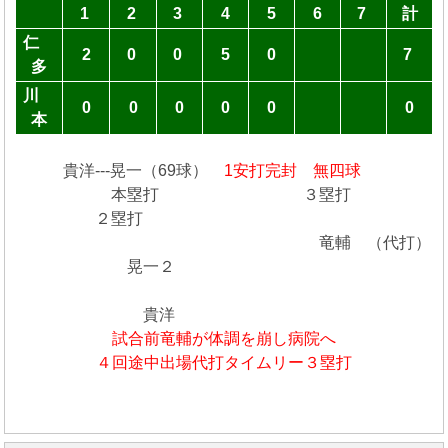
1
2
3
4
5
6
7
計
仁
2
0
0
5
0
7
多
川
0
0
0
0
0
0
本
貴洋---晃一（69球）
1安打完封 無四球
本塁打 ３塁打
２塁打
竜輔 （代打）
晃一２
貴洋
試合前竜輔が体調を崩し病院へ
４回途中出場代打タイムリー３塁打