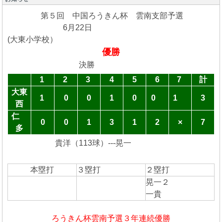
第５回 中国ろうきん杯 雲南支部予選
6月22日
(大東小学校）
優勝
決勝
1
2
3
4
5
6
7
計
大東
1
0
0
1
0
0
1
3
西
仁
0
0
1
3
1
2
×
7
多
貴洋（113球）---晃一
本塁打
３塁打
２塁打
晃一２
一貴
ろうきん杯雲南予選３年連続優勝