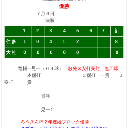
優勝
７月６日
決勝
1
2
3
4
5
6
7
計
仁 多
1
0
4
1
2
8
大 社
0
0
0
0
0
0
竜輔---晃一（６４球）
散発３安打完封 無四球
本塁打 ３塁打 一貴 ２
塁打 一貴
貴洋
晃一２
ろうきん杯２年連続ブロック優勝