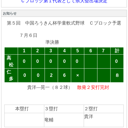
Ｃブロック第１代表として県大会出場決定
お知らせ
第５回 中国ろうきん杯学童軟式野球 Ｃブロック予選
７月６日
準決勝
1
2
3
4
5
6
7
計
高
0
0
0
0
0
0
松
仁
0
0
2
6
×
８
多
貴洋---晃一（８２球）
散発２安打完封
本塁打
３塁打
２塁打
貴洋
竜輔