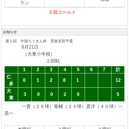
ラン
５回コールド
お知らせ
第５回 中国ろうきん杯 雲南支部予選
6月21日
（大東小学校）
２回戦
1
2
3
4
5
6
7
計
仁
0
1
2
8
1
12
多
大
3
0
0
2
0
5
東
一貴（２６球）竜輔（２４球）貴洋（４０球）---
晃一