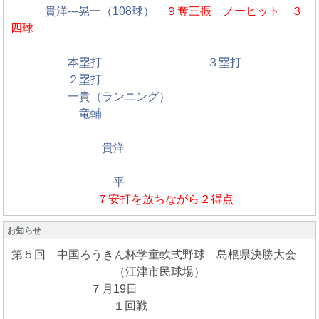
貴洋---晃一（108球）
９奪三振
ノーヒット ３
四球
本塁打 ３塁打
２塁打
一貴（ランニング）
竜輔
貴洋
平
７安打を放ちながら２得点
お知らせ
第５回 中国ろうきん杯学童軟式野球 島根県決勝大会
（江津市民球場）
７月19日
１回戦