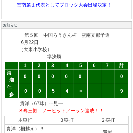
雲南第１代表としてブロック大会出場決定！！
お知らせ
第５回 中国ろうきん杯 雲南支部予選
6月22日
（大東小学校）
準決勝
1
2
3
4
5
6
7
計
海
0
0
0
0
0
0
潮
仁
0
0
5
4
×
9
多
貴洋（67球）---晃一
８奪三振
ノーヒットノーラン達成！！
本塁打
３塁打
２塁打
貴洋（柵越え）３
竜輔