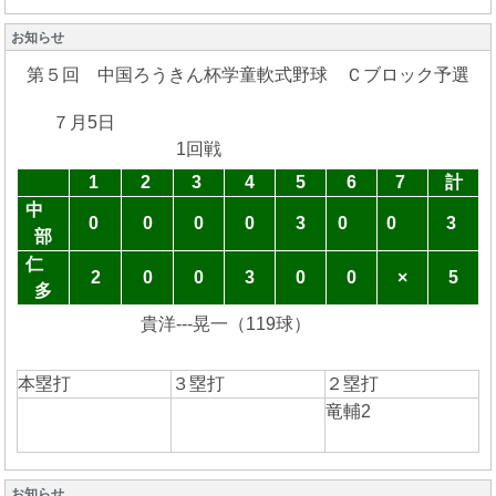
お知らせ
第５回 中国ろうきん杯学童軟式野球 Ｃブロック予選
７月5日
1回戦
1
2
3
4
5
6
7
計
中
0
0
0
0
3
0
0
3
部
仁
2
0
0
3
0
0
×
5
多
貴洋---晃一（119球）
本塁打
３塁打
２塁打
竜輔2
お知らせ