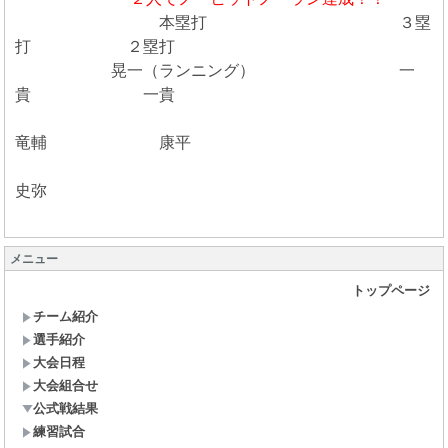
本塁打 ３塁
打 ２塁打
晃一（ランニング） 一
貴 一貴
竜輔 康平
史弥
メニュー
トップページ
チーム紹介
選手紹介
大会日程
大会組合せ
公式戦結果
練習試合