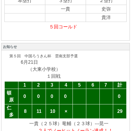
本塁打
３塁打
２塁打
一貴
史弥
貴洋
５回コールド
お知らせ
第５回 中国ろうきん杯 雲南支部予選
6月21日
（大東小学校）
１回戦
1
2
3
4
5
6
7
計
頓
0
0
0
0
0
原
仁
8
11
10
×
29
多
一貴（２５球）竜輔（２３球）---晃一
２人でノーヒットノーラン達成！！