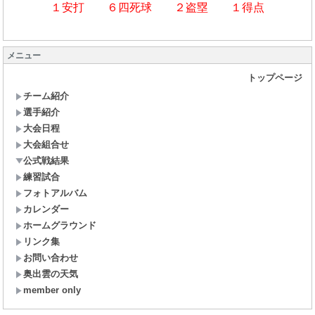
１安打 ６四死球 ２盗塁 １得点
メニュー
トップページ
チーム紹介
選手紹介
大会日程
大会組合せ
公式戦結果
練習試合
フォトアルバム
カレンダー
ホームグラウンド
リンク集
お問い合わせ
奥出雲の天気
member only