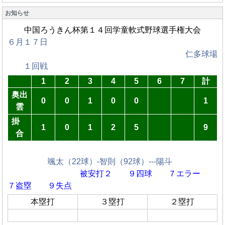
お知らせ
中国ろうきん杯第１４回学童軟式野球選手権大会
６月１７日
仁多球場
１回戦
1
2
3
4
5
6
7
計
奥出
0
0
1
0
0
1
雲
掛
1
0
1
2
5
9
合
颯太（22球）-智則（92球）---陽斗
被安打２ ９四球
７エラー
７盗塁 ９失点
本塁打
３塁打
２塁打