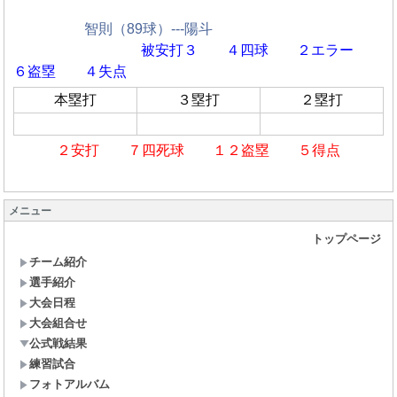
智則（89球）---陽斗
被安打３ ４四球
２エラー
６盗塁 ４失点
本塁打
３塁打
２塁打
２安打 ７四死球 １２盗塁 ５得点
メニュー
トップページ
チーム紹介
選手紹介
大会日程
大会組合せ
公式戦結果
練習試合
フォトアルバム