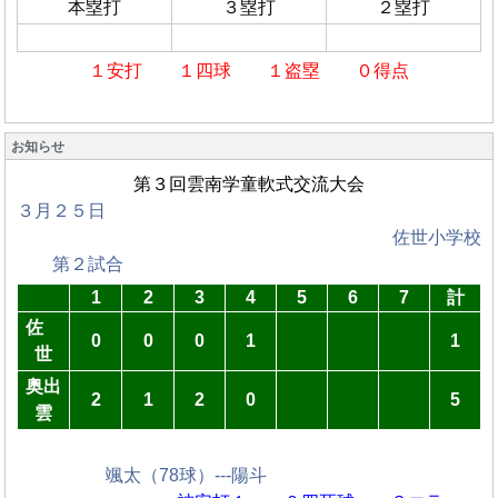
本塁打
３塁打
２塁打
１安打 １四球 １盗塁 ０得点
お知らせ
第３回雲南学童軟式交流大会
３月２５日
佐世小学校
第２試合
1
2
3
4
5
6
7
計
佐
0
0
0
1
1
世
奥出
2
1
2
0
5
雲
颯太（78球）---陽斗