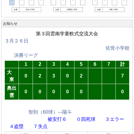
お知らせ
第３回雲南学童軟式交流大会
３月２６日
佐世小学校
決勝リーグ
1
2
3
4
5
6
7
計
大
0
2
3
0
2
7
東
奥出
0
0
0
0
0
0
雲
智則（60球）---陽斗
被安打６ ０四死球
３エラー
４盗塁 ７失点