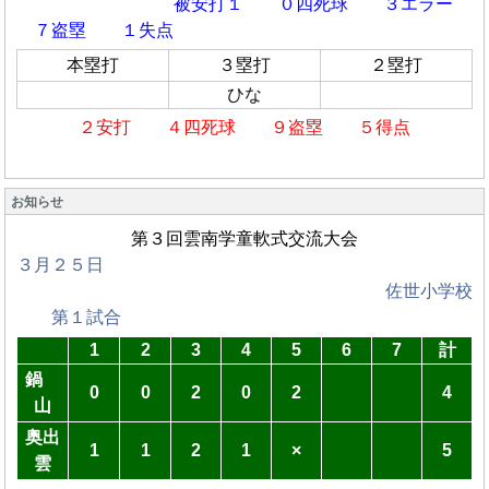
被安打１ ０四死球
３エラー
７盗塁 １失点
本塁打
３塁打
２塁打
ひな
２安打 ４四死球 ９盗塁 ５得点
お知らせ
第３回雲南学童軟式交流大会
３月２５日
佐世小学校
第１試合
1
2
3
4
5
6
7
計
鍋
0
0
2
0
2
4
山
奥出
1
1
2
1
×
5
雲