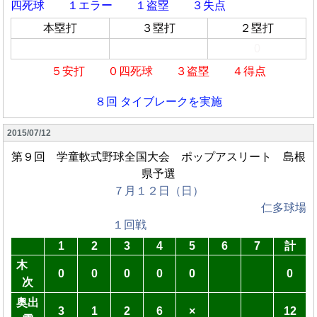
四死球
１エラー １盗塁 ３失点
本塁打
３塁打
２塁打
0
５安打 ０四死球 ３盗塁 ４得点
８回 タイブレークを実施
2015/07/12
第９回 学童軟式野球全国大会 ポップアスリート 島根
県予選
７月１２日（日）
仁多球場
１回戦
1
2
3
4
5
6
7
計
木
0
0
0
0
0
0
次
奥出
3
1
2
6
×
12