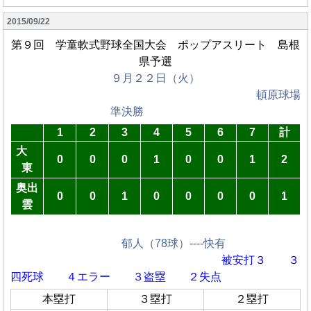
2015/09/22
第９回 学童軟式野球全国大会 ポップアスリート 島根
県予選
９月２２日（火）
頓原球場
準決勝
1
2
3
4
5
6
7
計
大
0
0
0
1
0
0
1
2
東
奥出
0
0
1
0
0
0
0
1
雲
郁人（78球）----快有
被安打３ ３
四死球
４エラー ３盗塁 ２失点
本塁打
３塁打
２塁打