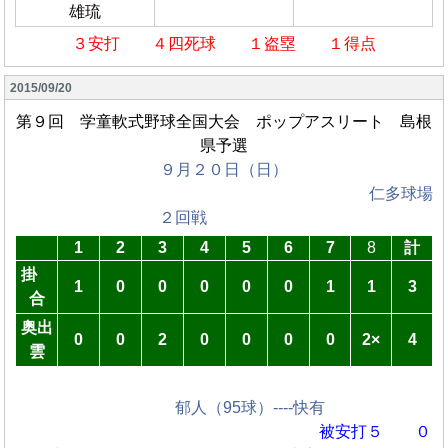
雄琉
３安打 ４四死球 １盗塁 １得点
2015/09/20
第９回 学童軟式野球全国大会 ポップアスリート 島根
県予選
９月２０日（日）
仁多球場
２回戦
1
2
3
4
5
6
7
8
計
掛
1
0
0
0
0
0
1
1
3
合
奥出
0
0
2
0
0
0
0
2×
4
雲
郁人（95球）----快有
被安打５ ０