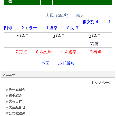
雲
大我（59球）----郁人
被安打４ １
四球
２エラー １盗塁 ０失点
本塁打
３塁打
２塁打
祐磨
７安打 ６四死球 １４盗塁 １２得点
５回コールド勝ち
メニュー
トップページ
チーム紹介
選手紹介
大会日程
大会組合せ
公式戦結果