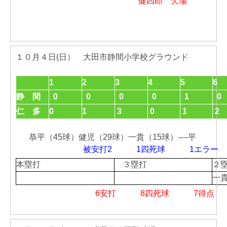
健四郎 欠場
１０月４日(日） 大田市静間小学校グラウンド
1
2
3
4
5
6
静 間
0
0
0
0
1
0
仁 多
0
1
3
0
1
2
恭平（45球）健児（29球）一貴（15球）----平
被安打2 1四死球 1エ
本塁打
３塁打
２
一
6安打 8四死球 7得