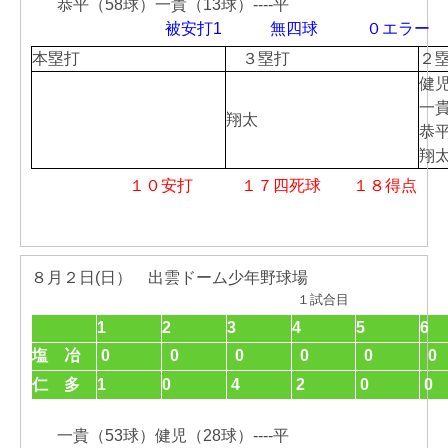
恭平（58球）一貴（13球）----平
被安打1 無四球 ０エ
本塁打
３塁打
２
健
一
翔太
恭
翔
１０安打 １７四死球 １８得点 
８月２日(日） 出雲ドーム少年野球場
１試合目
1
2
3
4
5
6
塩 冶
0
0
0
0
0
0
仁 多
1
0
4
2
0
0
一貴（53球）健児（28球）----平