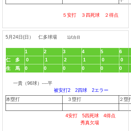
５安打 ３四死球 ２得点
5月24日(日） 仁多球場
1試合目
1
2
3
4
5
6
仁 多
0
1
2
1
0
0
生 馬
0
0
0
0
0
0
一貴（96球）----平
被安打2 2四球 2エラー
本塁打
３塁打
２
4安打 5四死球 4
得点
秀真欠場