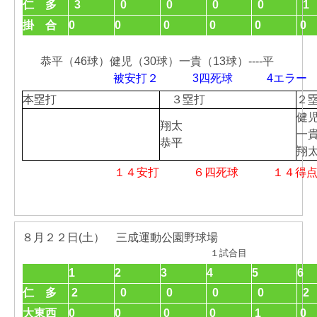
仁 多
3
0
0
0
0
1
掛 合
0
0
0
0
0
0
恭平（46球）健児（30球）一貴（13球）----平
被安打２ 3四死球 4エ
本塁打
３塁打
２
健
翔太
一
恭平
翔
１４安打 ６四死球 １４
８月２２日(土） 三成運動公園野球場
１試合目
1
2
3
4
5
6
仁 多
2
0
0
0
0
2
大東西
0
0
0
0
1
0