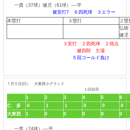
一貴（37球）健児（61球）----平
被安打7 ６四死球 ３エラー
本塁打
３塁打
２
弘樹
健児
３安打 ２四死球 ２得点
健四郎 欠場
５回コールド負け
７月５日(日） 大東西小グランド
１試合目
1
2
3
4
5
6
仁 多
0
1
1
0
0
0
大東西
1
0
0
0
0
0
一貴（74球）----平