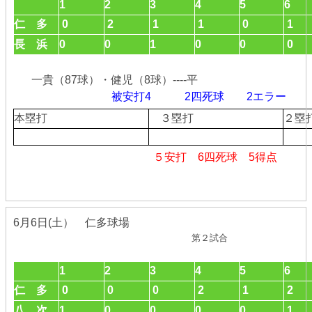
1
2
3
4
5
6
仁 多
0
2
1
1
0
1
長 浜
0
0
1
0
0
0
一貴（87球）・健児（8球）----平
被安打4 2四死球
2
エラ
本塁打
３塁打
２
５安打 6四死球 5得点
6月6日(土） 仁多球場
第２試合
1
2
3
4
5
6
仁 多
0
0
0
2
1
2
八 次
1
0
0
0
0
1