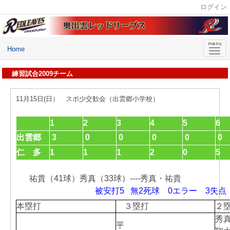
ログイン
Home
練習試合2009チーム
11月15日(日） スポ少交歓会（出雲郷小学校）
1
2
3
4
5
6
出雲郷
3
0
0
0
0
0
仁 多
1
1
1
2
0
5
祐貴（41球）秀真（33球）----秀真・祐貴
被安打5 無2死球 0エラー 3失点
本塁打
３塁打
２
秀
平