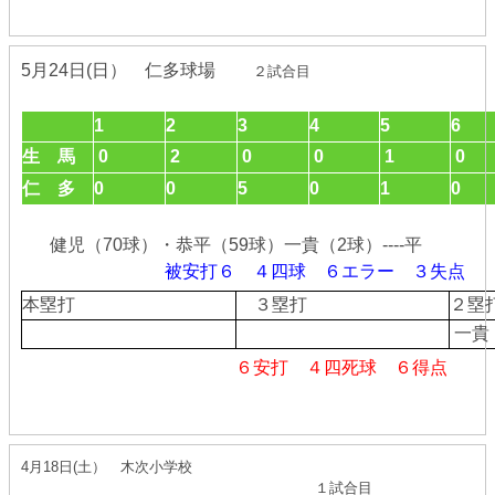
5月24日(日） 仁多球場
２試合目
1
2
3
4
5
6
生 馬
0
2
0
0
1
0
仁 多
0
0
5
0
1
0
健児（70球）・恭平（59
球）一貴（2球）----平
被安打６ ４四球 ６エラー ３失点
本塁打
３塁打
２
一貴
６安打 ４四死球 ６得点
4月18日(土） 木次小学校
１試合目