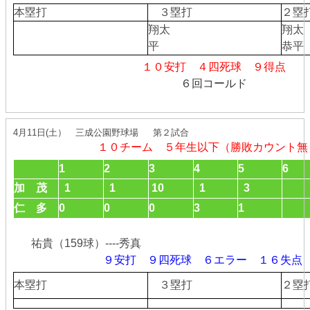
本塁打
３塁打
２
翔太
翔太
平
恭平
１０安打 ４四死球 ９得点
６回コールド
4月11日(土） 三成公園野球場 第２試合
１０チーム ５年生以下（勝敗カウント無
1
2
3
4
5
6
加 茂
1
1
10
1
3
仁 多
0
0
0
3
1
祐貴（159球）----秀真
９安打 ９四死球 ６エラー １６失点
本塁打
３塁打
２