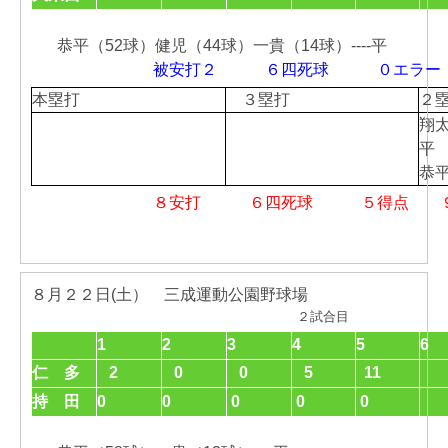
恭平（52球）健児（44球）一貴（14球）----平
被安打２ ６四死球 ０エ
本塁打
３塁打
２
翔
平
恭
８安打 ６四死球 ５得点 ９
８月２２日(土） 三成運動公園野球場
２試合目
1
2
3
4
5
6
仁 多
2
0
0
5
11
持 田
0
0
0
0
0