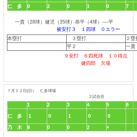
仁 多
0
2
0
1
0
7
一貴（28球）健児（35球）恭平（4球）----平
被安打３ １四球 ０エラー
本塁打
３塁打
２
平２
一貴
９安打 ６四死球 １０得点
健四郎 欠場
７月１２日(日） 仁多球場
２試合目
1
2
3
4
5
6
仁 多
1
0
1
0
0
乃 木
8
0
0
2
×