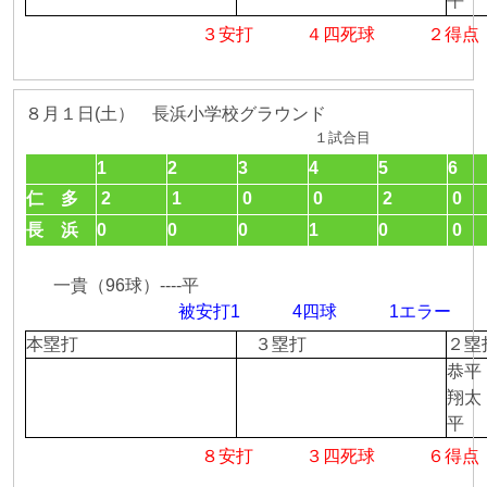
平
３安打 ４四死球 ２得点
８月１日(土） 長浜小学校グラウンド
１試合目
1
2
3
4
5
6
仁 多
2
1
0
0
2
0
長 浜
0
0
0
1
0
0
一貴（96球）----平
被安打1 4四球 1エラ
本塁打
３塁打
２
恭平
翔太
平
８安打 ３四死球 ６得点