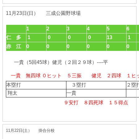
11月23日(日） 三成公園野球場
1
2
3
4
5
6
仁 多
1
0
0
0
13
1
赤 江
0
0
0
0
0
0
一貴（5回45球）健児（２回２９球）----平
一貴 無四球 ０ヒット ５三振 健児 ２四球 １
本塁打
３塁打
２
翔太
一貴
９安打 ８四死球 １５得点
11月22日(土） 掛合分校