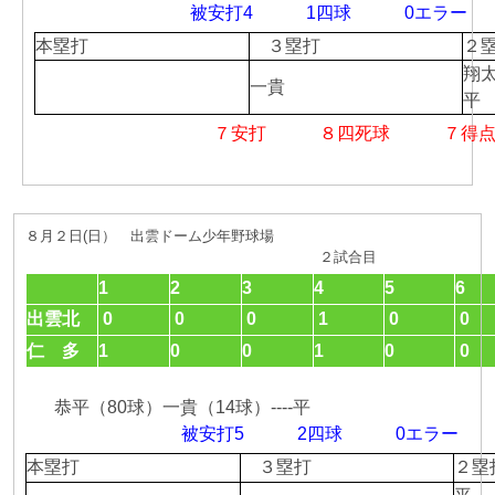
被安打4 1四球 0エラ
本塁打
３塁打
２
翔
一貴
平
７安打 ８四死球 ７得
８月２日(日） 出雲ドーム少年野球場
２試合目
1
2
3
4
5
6
出雲北
0
0
0
1
0
0
仁 多
1
0
0
1
0
0
恭平（80球）一貴（14球）----平
被安打5 2四球 0エラ
本塁打
３塁打
２