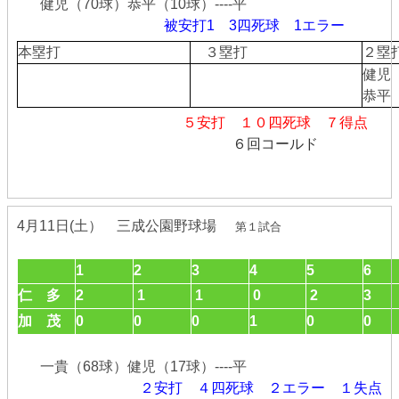
健児（70球）恭平（10球）----平
被安打1 3四死球 1エラー
本塁打
３塁打
２
健児
恭平
５安打 １０四死球 ７得点
６回コールド
4月11日(土） 三成公園野球場
第１試合
1
2
3
4
5
6
仁 多
2
1
1
0
2
3
加 茂
0
0
0
1
0
0
一貴（68球）健児（17球）----平
２安打 ４四死球 ２エラー １失点