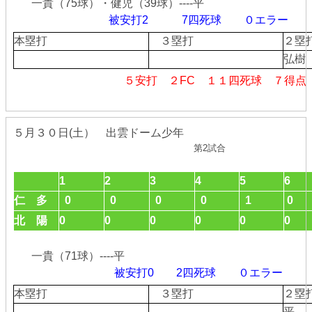
一貴（75球）・健児（39球）----平
被安打2 7四死球
０エラ
本塁打
３塁打
２
弘樹
５安打 ２FC １１四死球 ７得点
５月３０日(土） 出雲ドーム少年
第2試合
1
2
3
4
5
6
仁 多
0
0
0
0
1
0
北 陽
0
0
0
0
0
0
一貴（71球）----平
被安打0 2四死球
０エラ
本塁打
３塁打
２
平