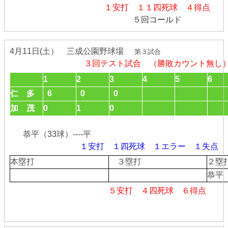
１安打 １１四死球 ４得点
５回コールド
4月11日(土） 三成公園野球場
第３試合
３回テスト試合 （勝敗カウント無し
1
2
3
4
5
6
仁 多
6
0
0
加 茂
0
1
0
恭平（33球）----平
１安打 １四死球 １エラー １失点
本塁打
３塁打
２
恭平
５安打 ４四死球 ６得点