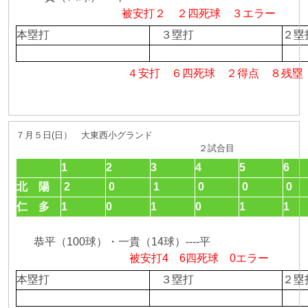
被安打２ ２四死球 ３エラー
本塁打
３塁打
２
４安打 ６四死球 ２得点 ８残塁
７月５日(日） 大東西小グランド
２試合目
1
2
3
4
5
6
北 陽
2
0
1
0
0
0
仁 多
1
0
1
0
1
1
恭平（100球）・一貴（14球）----平
被安打4 6四死球 0エラー
本塁打
３塁打
２