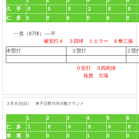
1
2
3
4
5
6
久 手
0
0
0
2
0
0
仁 多
1
0
0
0
0
0
一貴（87球）----平
被安打４ ３四球 １エラー ６奪三振
本塁打
３塁打
２
０安打 ３四死球
祐貴 欠場
３月８日(日） 米子日野川河川敷グランド
1
2
3
4
5
6
仁 多
1
0
0
0
0
0
車 尾
0
0
0
1
0
0