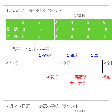
８月１日(土） 長浜小学校グラウンド
２試合目
1
2
3
4
5
6
長 浜
1
0
0
0
0
0
仁 多
0
0
0
0
0
1
恭平（７１球）----平
１被安打 １四球 １エ
本塁打
３塁打
２
４安打 ３四死球 ２得点
サヨナラ
７月２６日(日） 加茂小学校グラウンド
１試合目