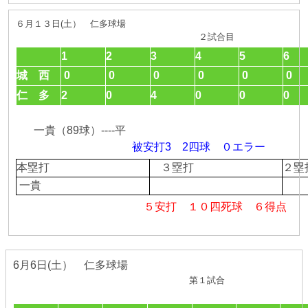
６月１３日(土） 仁多球場
２試合目
1
2
3
4
5
6
城 西
0
0
0
0
0
0
仁 多
2
0
4
0
0
0
一貴（89球）----平
被安打3 2四球 ０エラー
本塁打
３塁打
２
一貴
５安打 １０四死球 ６得点
6月6日(土） 仁多球場
第１試合