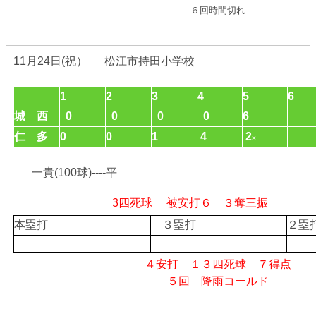
６回時間切れ
11月24日(祝） 松江市持田小学校
1
2
3
4
5
6
城 西
0
0
0
0
6
仁 多
0
0
1
4
2
×
一貴(100球)----平
3四死球 被安打６ ３奪三振
本塁打
３塁打
２
４安打 １３四死球 ７得点
５回 降雨コールド