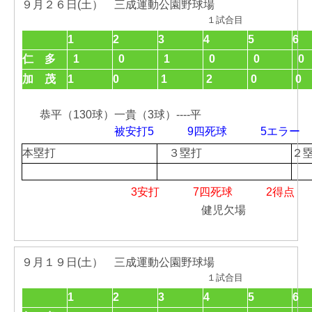
９月２６日(土） 三成運動公園野球場
１試合目
1
2
3
4
5
6
仁 多
1
0
1
0
0
0
加 茂
1
0
1
2
0
0
恭平（130球）一貴（3球）----平
被安打5 9四死球 5エ
本塁打
３塁打
２
3安打 7四死球 2得
健児欠場
９月１９日(土） 三成運動公園野球場
１試合目
1
2
3
4
5
6