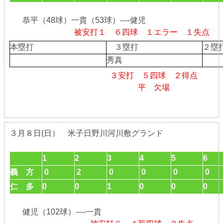
恭平（48球）一貴（53球）----健児
被安打１ ６四球 １エラー １失点
本塁打
３塁打
２
秀真
３安打 ５四球 ２得点
平 欠場
３月８日(日） 米子日野川河川敷グランド
1
2
3
4
5
6
義 方
0
2
0
0
0
0
仁 多
0
0
1
0
0
0
健児（102球）----一貴