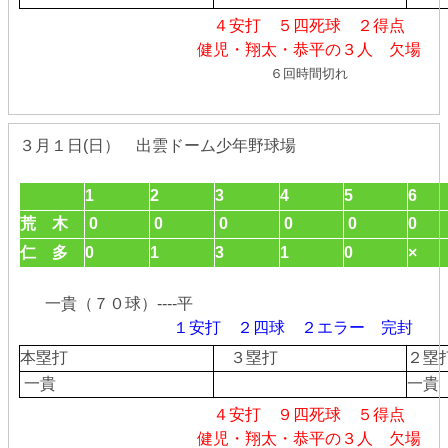
４安打 ５四死球 ２得点
健児・翔太・恭平の３人 欠場
６回時間切れ
３月１日(日） 出雲ドーム少年野球場
1
2
3
4
5
6
荒 木
0
0
0
0
0
0
仁 多
0
1
3
1
0
×
一貴（７０球）----平
１安打 ２四球 ２エラー 完封
本塁打
３塁打
２
一貴
一貴
４安打 ９四死球 ５得点
健児・翔太・恭平の３人 欠場