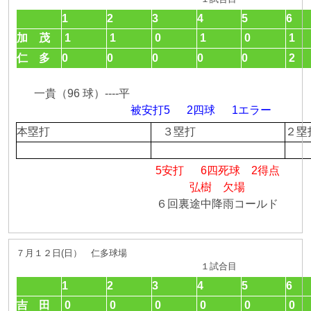
1
2
3
4
5
6
加 茂
1
1
0
1
0
1
仁 多
0
0
0
0
0
2
一貴（96 球）----平
被安打5 2四球 1エラー
本塁打
３塁打
２
5安打 6四死球 2得点
弘樹 欠場
６回裏途中降雨コールド
７月１２日(日） 仁多球場
１試合目
1
2
3
4
5
6
吉 田
0
0
0
0
0
0