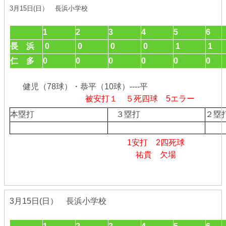
3月15日(日） 長浜小学校
1
2
3
4
5
6
長 浜
0
0
0
0
1
1
仁 多
0
0
0
0
0
0
健児（78球）・恭平（10球）----平
被安打１ ５死四球 5エラー
本塁打
３塁打
２
1安打 2四死球
祐貴 欠場
3月15日(日） 長浜小学校