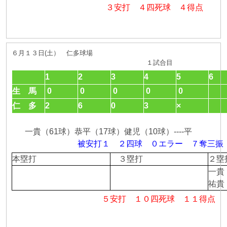
３安打 ４四死球 ４得点
６月１３日(土） 仁多球場
１試合目
1
2
3
4
5
6
生 馬
0
0
0
0
0
仁 多
2
6
0
3
×
一貴（61球）恭平（17球）健児（10球）----平
被安打１ ２四球 ０エラー ７奪三振
本塁打
３塁打
２
一貴
祐貴
５安打 １０四死球 １１得点