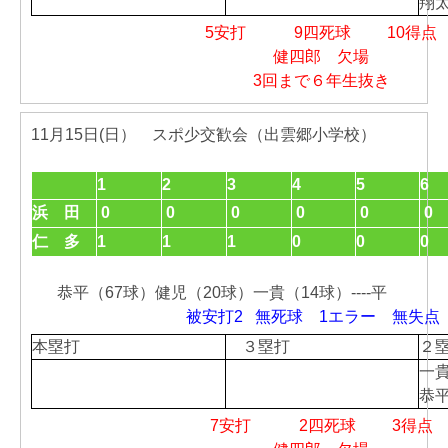
翔
5安打 9四死球 10得点
健四郎 欠場
3回まで６年生抜き
11月15日(日） スポ少交歓会（出雲郷小学校）
1
2
3
4
5
6
浜 田
0
0
0
0
0
0
仁 多
1
1
1
0
0
0
恭平（67球）健児（20球）一貴（14球）----平
被安打2 無死球 1エラー 無失点
本塁打
３塁打
２
一
恭
7安打 2四死球 3得点