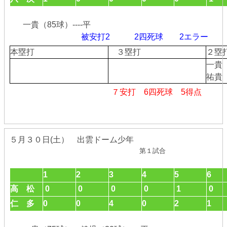
一貴（85球）----平
被安打2 2四死球
2
エラ
本塁打
３塁打
２
一貴
祐貴
７安打 6四死球 5得点
５月３０日(土） 出雲ドーム少年
第１試合
1
2
3
4
5
6
高 松
0
0
0
0
1
0
仁 多
0
0
4
0
2
1