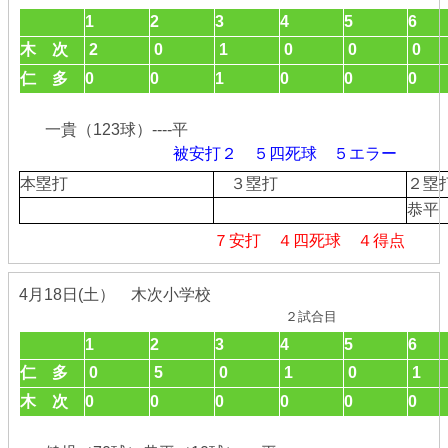
1
2
3
4
5
6
木 次
2
0
1
0
0
0
仁 多
0
0
1
0
0
0
一貴（123球）----平
被安打２ ５四死球 ５エラー
本塁打
３塁打
２
恭平
７安打 ４四死球 ４得点
4月18日(土） 木次小学校
２試合目
1
2
3
4
5
6
仁 多
0
5
0
1
0
1
木 次
0
0
0
0
0
0