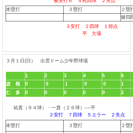
被安打６ ４死四球 ２失点
本塁打
３塁打
２
健四
３安打 ２四球 １得点
平 欠場
３月１日(日） 出雲ドーム少年野球場
1
2
3
4
5
6
波 根
0
0
1
0
0
1
仁 多
0
0
0
0
0
2
祐貴（９４球）・一貴（２６球）----平
２安打 ７四球 ５エラー ２失点
本塁打
３塁打
２