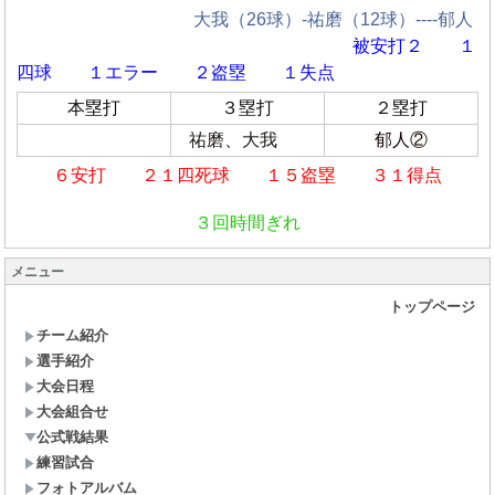
大我（26球）-祐磨（12球）----郁人
被安打２ １
四球
１エラー ２盗塁 １失点
本塁打
３塁打
２塁打
祐磨、大我
郁人②
６安打 ２１四死球 １５盗塁 ３１得点
３回時間ぎれ
メニュー
トップページ
チーム紹介
選手紹介
大会日程
大会組合せ
公式戦結果
練習試合
フォトアルバム