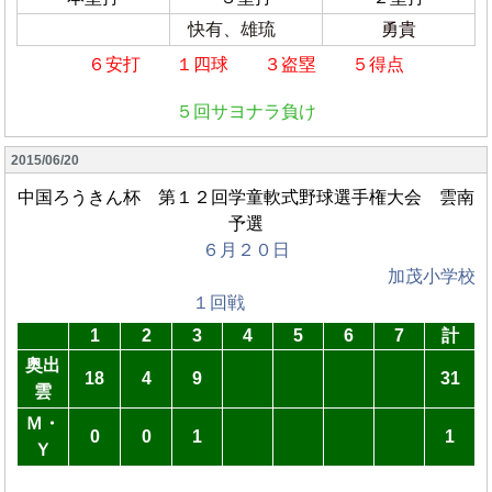
快有、雄琉
勇貴
６安打 １四球 ３盗塁 ５得点
５回サヨナラ負け
2015/06/20
中国ろうきん杯 第１２回学童軟式野球選手権大会 雲南
予選
６月２０日
加茂小学校
１回戦
1
2
3
4
5
6
7
計
奥出
18
4
9
31
雲
Ｍ・
0
0
1
1
Ｙ