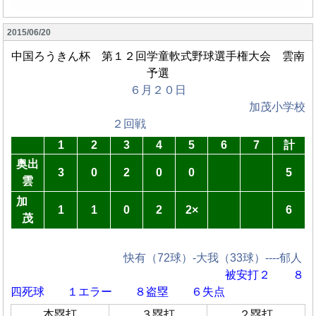
2015/06/20
中国ろうきん杯 第１２回学童軟式野球選手権大会 雲南
予選
６月２０日
加茂小学校
２回戦
1
2
3
4
5
6
7
計
奥出
3
0
2
0
0
5
雲
加
1
1
0
2
2×
6
茂
快有（72球）-大我（33球）----郁人
被安打２ ８
四死球
１エラー ８盗塁 ６失点
本塁打
３塁打
２塁打