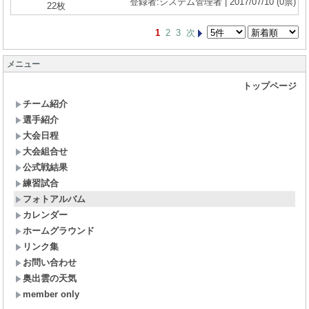
登録者:システム管理者 | 2017/07/10
(0票)
22枚
1
2
3
次
メニュー
トップページ
チーム紹介
選手紹介
大会日程
大会組合せ
公式戦結果
練習試合
フォトアルバム
カレンダー
ホームグラウンド
リンク集
お問い合わせ
奥出雲の天気
member only