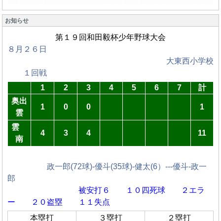
お知らせ
第１９回和田毅杯少年野球大会
８月２６日
大東西小学校
１回戦
1
2
3
4
5
6
7
計
奥出
1
0
0
1
雲
雲
4
3
4
11
南
政一郎
(72球)
-優斗
(35球)-健太(6）
---優斗-政一
郎
被安打６ １０四死球
２エラ
ー ２０盗塁 １１失点
本塁打
３塁打
２塁打